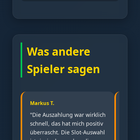
Was andere
Spieler sagen
Markus T.
Sarah 
"Die Auszahlung war wirklich
"Nutz
schnell, das hat mich positiv
Versio
überrascht. Die Slot-Auswahl
smoot