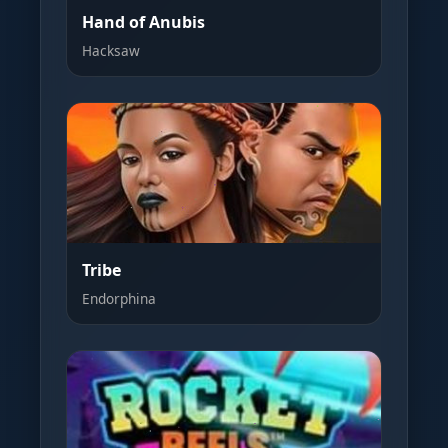
Hand of Anubis
Hacksaw
Tribe
Endorphina