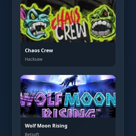
Chaos Crew
Hacksaw
Wolf Moon Rising
Betsoft